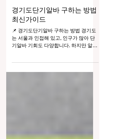
2월 24일
3분 분량
경기도단기알바 구하는 방법
최신가이드
📌 경기도단기알바 구하는 방법 경기도
는 서울과 인접해 있고, 인구가 많아 단
기알바 기회도 다양합니다. 하지만 알바
공고가 많다고 해서 쉽게 좋은 단기알바
를 찾는 것 도 아닙니다. 경쟁이 치열하
기 때문에 잘 찾고 잘 준비하는 방법을
아는 것이 중요합니다. 경기도단기알바
아래에서는 단계별로 단기알바를 찾는
현실적인 방법과 준비 팁을 정리합니다.
경기도단기알바 구인구직사이트 이 1)
온라인 알바 플랫폼 활용하기 가장 대중
적이고 효율적인 방법은 알바 구인 플랫
폼을 통해 공고를 검색하는 것입니다. 플
랫폼별로 필터를 잘 활용하면 경기도 지