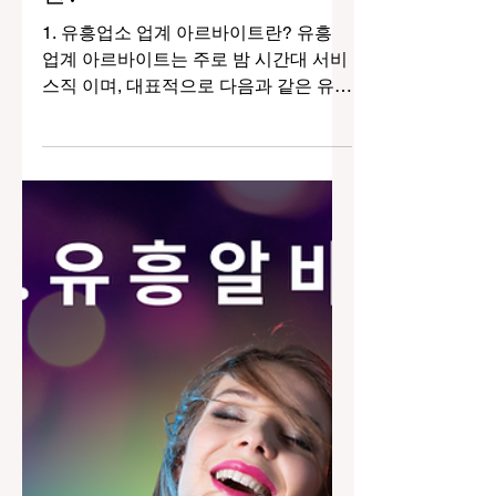
1월 14일
2분 분량
유흥업소 업계 아르바이트
란?
1. 유흥업소 업계 아르바이트란? 유흥
업계 아르바이트는 주로 밤 시간대 서비
스직 이며, 대표적으로 다음과 같은 유형
이 있습니다: 바텐더 / 바 웨이터 클럽/라
운지 서빙 룸·가라오케 응대 행사/프로모
션 스태프 DJ 보조/음향·조명 지원 ※ 단,
19세 이상이어도 성매매 등 불법적 행위
요구를 받는 곳은 법적으로 문제가 있으
며 참여해서는 안 됩니다. 💰 2. 업계 수
입 구조 개요 🔹 기본 시급 / 마사지알바
유흥업소 일당 기본 시급 은 보통 다른
일반 아르바이트보다 높다는 후기들이
존재합니다.일부 사이트 후기 기준으로