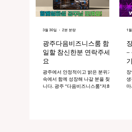
3월 30일
2분 분량
1월
광주다음비즈니스룸 함게
일할 참신한분 연락주세
–
요
기
광주에서 안정적이고 밝은 분위기
장
속에서 함께 성장해 나갈 분을 찾습
생
니다. 광주 "다음비즈니스룸"저희는
마사지알
단순한 아르바이트 개념을 넘어 서
권
로 존중하고 배려하는 환경 속에서
사
일할 수 있는 ‘비즈니스룸’ 형태의
권
공간을 운영하고 있으며, 성실하고
적
책임감 있는 분들과 좋은 인연을 만
는
들고자 합니다. 현재 함께 근무하실
를