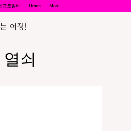
텐프로알바
Urban
More
는 여정!
 열쇠