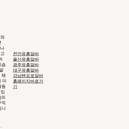
기와
큰
바나
 고
천안유흥알바
바
울산유흥알바
있습
광주유흥알바
연말
대구유흥알바
 채
​강남텐프로알바
 미
​홈페이지바로가
활동
기
 있
바
의
구직
입니
.