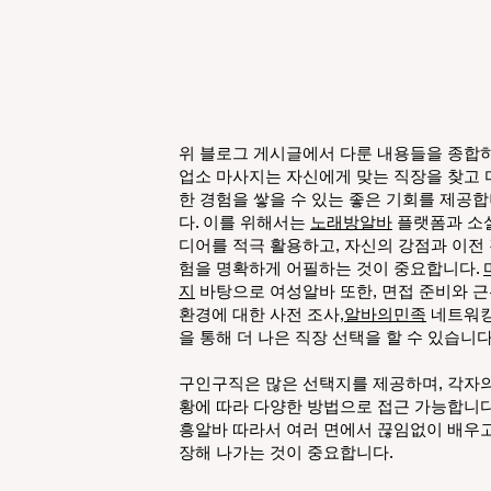
참신하고 긍정적인 마인드를 가진
츠
분들의 지원을 기다리고 있습니다.
이
초보자분들도 충분히 적응할 수 있
편
도록 체계적인 안내와 편안한 분위
장
기를 제공하고 있기 때문에 처음 시
인
작하시는 분들도 부담 없이 문의 주
있
위 블로그 게시글에서 다룬 내용들을 종합하
셔도 괜찮습니다. 경력이 있으신 분
자
업소
마사지
는 자신에게 맞는 직장을 찾고 
들은 그에 맞는 우대 조건도 준비되
구
한 경험을 쌓을 수 있는 좋은 기회를 제공
다. 이를 위해서는
노래방알바
플랫폼과 소
어 있으니 편하게 상담해보시길 바
바 일회성 손님보다 재방문 고객
디어를 적극 활용하고, 자신의 강점과 이전
랍니다. 광주다음비즈니스룸 공주
많
험을 명확하게 어필하는 것이 중요합니다.
님 모셔요! 근무 환경은 깔끔하고 쾌
고
지
바탕으로 여성알바 또한, 면접 준비와 
적하게 유지되고 있으며, 개인의 프
또
환경에 대한 사전 조사,
알바의민족
네트워킹
라이버시를 존중하는 시스템으로
치
을 통해 더 나은 직장 선택을 할 수 있습니다
운영되고 있습니다. 무엇보다 중요
부
한 것은 서로 간의 신뢰와 예의를 바
근
구인구직은 많은 선택지를 제공하며, 각자의
황에 따라 다양한 방법으로 접근 가능합니다
탕으로 일하는 것이며, 무리한 요구
음
흥알바 따라서 여러 면에서 끊임없이 배우고
없이 안정적인
많
장해 나가는 것이 중요합니다.