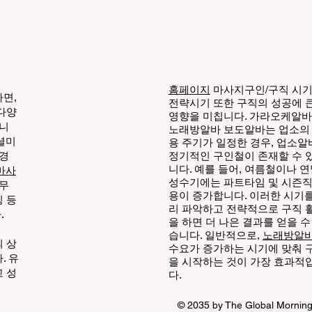
마사지·일반 마사지 위주의 매장
 많아 초보자도 진입 부담이 낮은
이다. 1. 장안동 마사지 상권 특징
안동은 장안사거리와 장한평역
근을 중심으로 상권이 형성되어
홈페이지
마사지구인/구직 시
다. 인근 공단·물류·자영업 종사
면,
전략시기 또한 구직의 성공에 
, 거주민 비중이 높아 단골 위주
다양
영향을 미칩니다. 가라오케알
조가 특징이다. 장안동마사지알
합니
노래방알바 보도알바는 업소의
셜미
이
용 주기가 일정한 경우,
업소알
 경
정기적인 구인철이 존재할 수 
아 매장 분위기가 비교적 차분하
니다. 예를 들어, 여름철이나 
마사
, 서비스 기본기를 중요하게 본다.
성수기에는 파트타임 및 시즌직
근무
한 주간과 야간 수요가 크게 치우
용이 증가합니다. 이러한 시기를
 등
지 않아, 특정 시간대에만 몰리는
리 파악하고 전략적으로 구직 
.
을 하면 더 나은 결과를 얻을 수
담이 적다. 2. 장안동 마사지알바
습니다. 일반적으로,
노래방알
무 형태 장안동 마사지알바는 다
 상
수요가 증가하는 시기에 맞춰 
. 유
과 같은 형태로 운영되는 경우가
을 시작하는 것이 가장 효과적
 성
다.
다.
© 2035 by The Global Morning