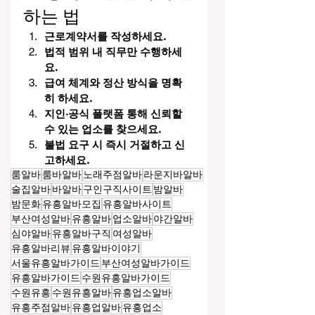
하는 법
근로계약서를 작성하세요.
법적 범위 내 직무만 수행하세
요.
급여 체계와 정산 방식을 명확
히 하세요.
지인·공식 플랫폼 통해 신뢰할 
수 있는 업소를 찾으세요.
불법 요구 시 즉시 거절하고 신
고하세요.
룸알바
룸바알바
노래주점알바
라운지바알바
술집알바
바알바
구인구직사이트
밤알바
밤문화
유흥알바모집
유흥알바사이트
부산여성알바
유흥알바
업소알바
야간알바
심야알바
유흥알바구직
여성알바
유흥알바리뷰
유흥알바이야기
서울유흥알바가이드
부산여성알바가이드
유흥알바가이드
수원유흥알바가이드
수원유흥
수원유흥알바
유흥업소알바
유흥주점알바
유흥업알바
유흥업소