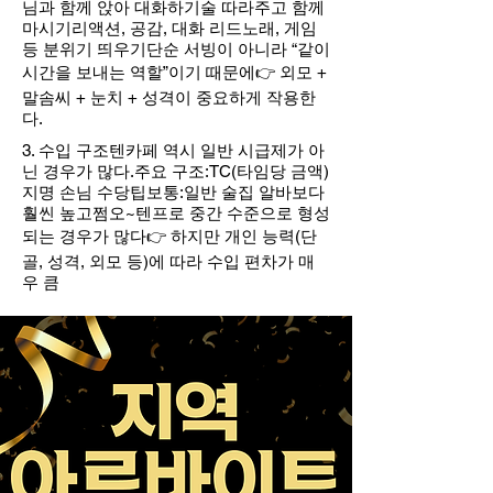
님과 함께 앉아 대화하기술 따라주고 함께
마시기리액션, 공감, 대화 리드노래, 게임
등 분위기 띄우기단순 서빙이 아니라 “같이
시간을 보내는 역할”이기 때문에👉 외모 +
말솜씨 + 눈치 + 성격이 중요하게 작용한
다.
3. 수입 구조텐카페 역시 일반 시급제가 아
닌 경우가 많다.주요 구조:TC(타임당 금액)
지명 손님 수당팁보통:일반 술집 알바보다
훨씬 높고쩜오~텐프로 중간 수준으로 형성
되는 경우가 많다👉 하지만 개인 능력(단
골, 성격, 외모 등)에 따라 수입 편차가 매
우 큼