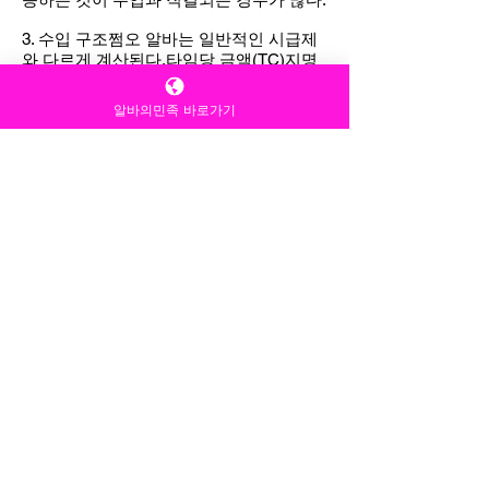
3. 수입 구조쩜오 알바는 일반적인 시급제
와 다르게 계산된다.타임당 금액(TC)지명
(단골) 수당팁이 세 가지가 주요 수입원이
다. 텐프로보다는 낮지만 일반 술집 알바보
알바의민족 바로가기
다 훨씬 높은 편으로 알려져 있다. 다만 개
인 능력(외모, 성격, 단골 확보 등)에 따라
수입 차이가 크게 난다.
4. 근무 환경주로 밤~새벽 근무불규칙한 생
활 패턴술자리 중심의 환경이 때문에 체력
소모가 크고, 생활 리듬이 깨지기 쉽다. 또
한 감정 노동이 상당히 포함되기 때문에 스
트레스를 느끼는 경우도 많다.
5. 장점비교적 높은 수입 가능단기간 돈을
모으기 유리사람을 상대하는 경험 축적
6. 단점 및 주의점감정 노동과 스트레스업
장에 따라 분위기 차이 큼계약, 급여 문제
등 리스크 존재사회적 인식 부담특히 중요
한 건 업장 선택이다. 같은 “쩜오”라도 관리
방식, 안전성, 급여 지급 방식이 크게 다를
수 있기 때문에 사전 확인이 필수다. 근로